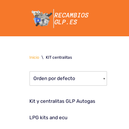
Saltar
al
contenido
Inicio
\
KIT centralitas
Kit y centralitas GLP Autogas
LPG kits and ecu