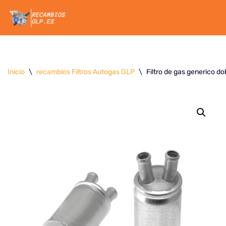
Saltar
al
contenido
Inicio
\
recambios Filtros Autogas GLP
\
Filtro de gas generico do