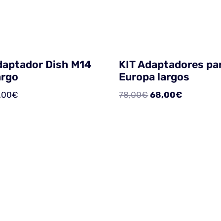
daptador Dish M14
KIT Adaptadores pa
argo
Europa largos
,00
€
78,00
€
68,00
€