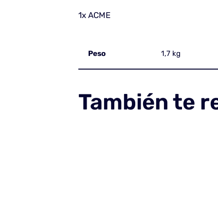
1x ACME
Peso
1,7 kg
También te 