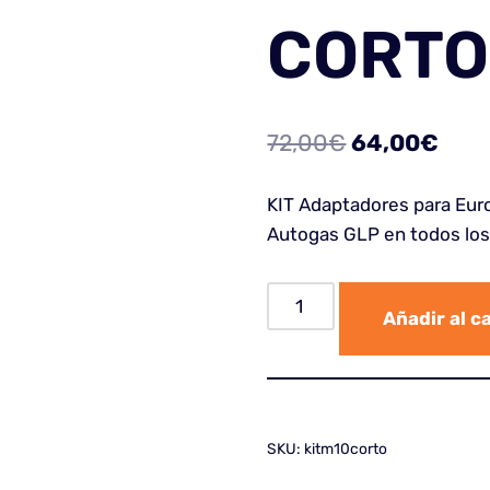
CORTO
72,00
€
64,00
€
KIT Adaptadores para Euro
Autogas GLP en todos los
Añadir al c
SKU:
kitm10corto