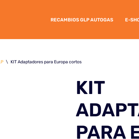
RECAMBIOS GLP AUTOGAS
E-SH
LP
\
KIT Adaptadores para Europa cortos
KIT
ADAPT
PARA 