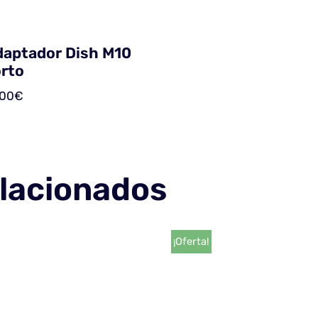
daptador Dish M10
rto
,00
€
lacionados
¡Oferta!