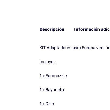
Descripción
Información adic
KIT Adaptadores para Europa versión
Incluye :
1 x Euronozzle
1 x Bayoneta
1 x Dish