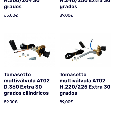
H.200/204 30
H.240/250 Extra 30
grados
grados
65,00
€
89,00
€
Tomasetto
Tomasetto
multiválvula AT02
multiválvula AT02
D.360 Extra 30
H.220/225 Extra 30
grados cilíndricos
grados
89,00
€
89,00
€