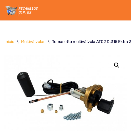
Saltar
al
contenido
Inicio
\
Multiválvulas
\
Tomasetto multiválvula AT02 D.315 Extra 3