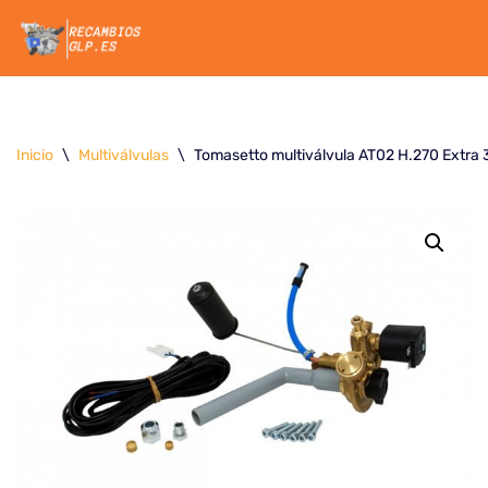
Saltar
al
contenido
Inicio
\
Multiválvulas
\
Tomasetto multiválvula AT02 H.270 Extra 