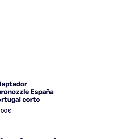
daptador
ronozzle España
rtugal corto
,00
€