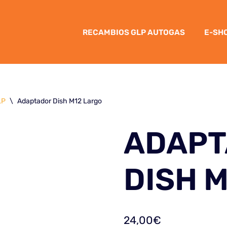
RECAMBIOS GLP AUTOGAS
E-SH
LP
\
Adaptador Dish M12 Largo
ADAP
DISH 
24,00
€