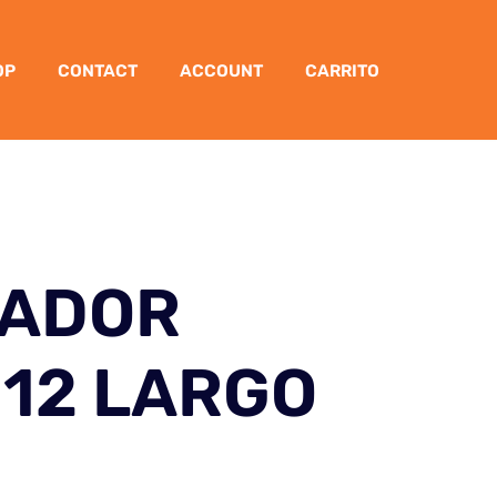
OP
CONTACT
ACCOUNT
CARRITO
TADOR
M12 LARGO