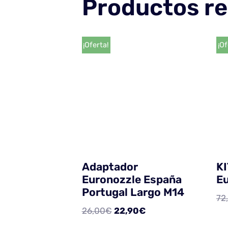
Productos re
¡Oferta!
¡Of
Adaptador
KI
Euronozzle España
Eu
Portugal Largo M14
72
26,00
€
22,90
€