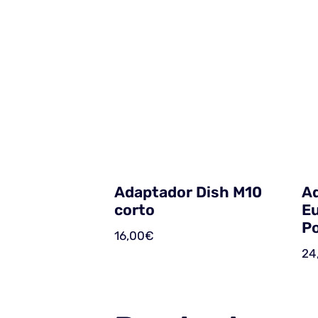
Adaptador Dish M10
A
corto
Eu
Po
16,00
€
24